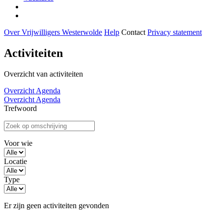
Over Vrijwilligers Westerwolde
Help
Contact
Privacy statement
Activiteiten
Overzicht van activiteiten
Overzicht
Agenda
Overzicht
Agenda
Filters
Trefwoord
Voor wie
Locatie
Type
Activiteiten
Er zijn geen activiteiten gevonden